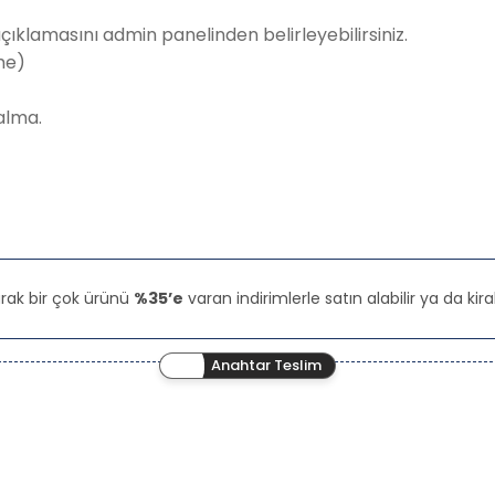
 açıklamasını admin panelinden belirleyebilirsiniz.
me)
alma.
rak bir çok ürünü
%35’e
varan indirimlerle satın alabilir ya da kiral
Anahtar Teslim