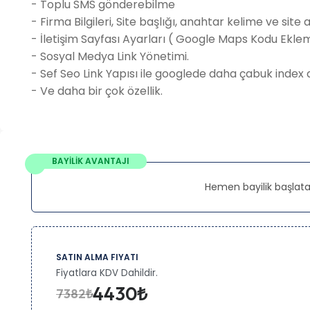
- Toplu SMS gönderebilme
- Firma Bilgileri, Site başlığı, anahtar kelime ve site
- İletişim Sayfası Ayarları ( Google Maps Kodu Ekle
- Sosyal Medya Link Yönetimi.
- Sef Seo Link Yapısı ile googlede daha çabuk index 
- Ve daha bir çok özellik.
BAYİLİK AVANTAJI
Hemen bayilik başlata
SATIN ALMA FIYATI
Fiyatlara KDV Dahildir.
4430₺
7382₺